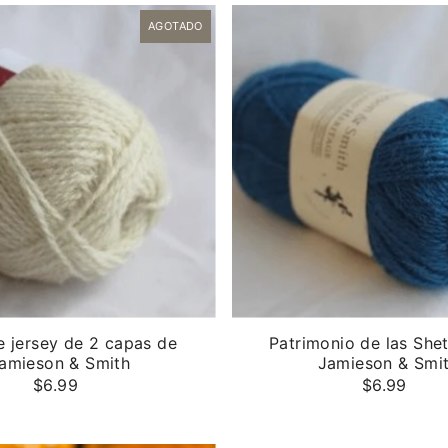
Más relevantes
AGOTADO
Más vendidos
Alfabéticamente, A-Z
Alfabéticamente, Z-A
Precio, menor a mayor
Precio, mayor a menor
Fecha: antiguo(a) a
reciente
Fecha: reciente a
antiguo(a)
e jersey de 2 capas de
Patrimonio de las She
amieson & Smith
Jamieson & Smi
$6.99
$6.99