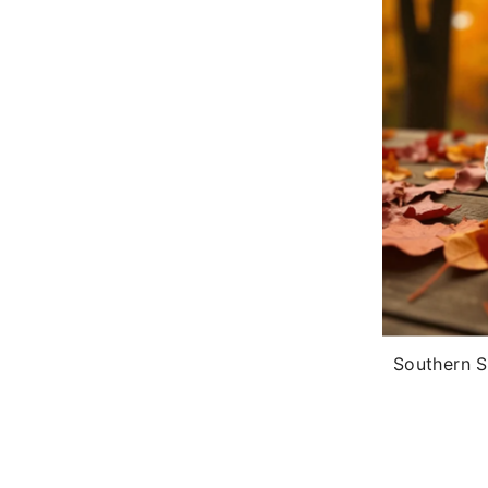
*Al
Southern S
corre