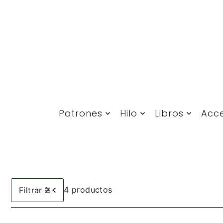
Translation missing: es.accessibility.skip_to_text
Patrones
Hilo
Libros
Acce
4 productos
Filtrar