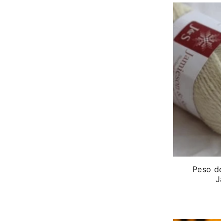
Peso d
J