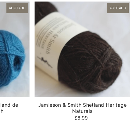
AGOTADO
AGOTADO
tland de
Jamieson & Smith Shetland Heritage
th
Naturals
$6.99