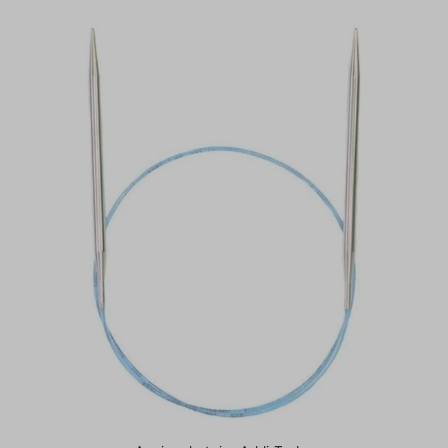
Más relevantes
Más vendidos
Alfabéticamente, A-Z
Alfabéticamente, Z-A
Precio, menor a mayor
Precio, mayor a menor
Fecha: antiguo(a) a reciente
Fecha: reciente a antiguo(a)