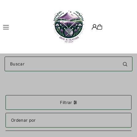
Translation missing: es.accessibility.skip_to_text
Filtrar
Características