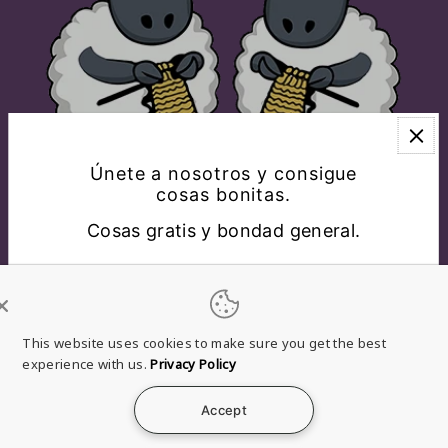
Únete a nosotros y consigue
cosas bonitas.
Cosas gratis y bondad general.
EXPLORAR
CONÉCTATE CON NOSOTROS
This website uses cookies to make sure you get the best
experience with us.
Privacy Policy
Español
USD $
Accept
*Al completar este formulario, te registras para recibir
nuestros correos electrónicos y puedes cancelar la
Política de
Política de
Términos
Política
Información