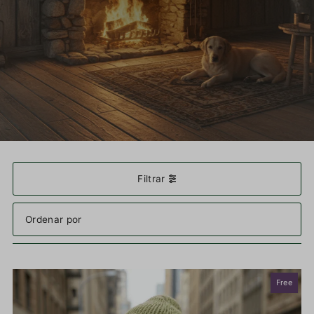
Filtrar
Características
Más relevantes
Free
Más vendidos
Alfabéticamente, A-Z