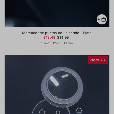
Marcador de puntos de unicornio - Plata
$13.49
$14.99
10mm
12mm
14mm
Ahorra 10%