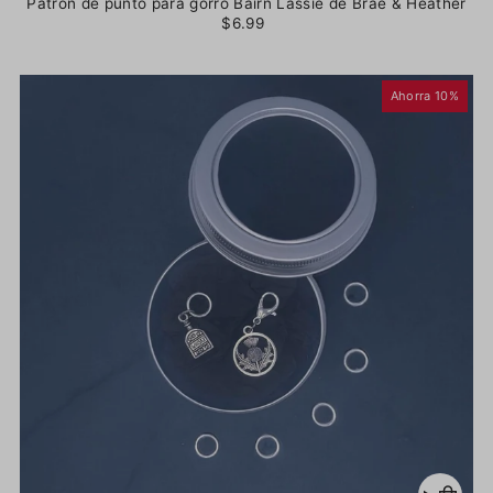
Patrón de punto para gorro Bairn Lassie de Brae & Heather
$6.99
Ahorra 10%