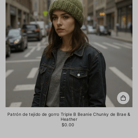
Alfabéticamente, Z-A
Precio, menor a mayor
Precio, mayor a menor
Fecha: antiguo(a) a reciente
Fecha: reciente a antiguo(a)
Patrón de tejido de gorro Triple B Beanie Chunky de Brae &
Heather
$0.00